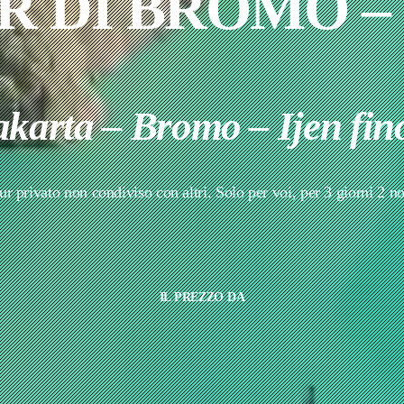
R DI BROMO – 
karta – Bromo – Ijen fin
ur privato non condiviso con altri. Solo per voi, per 3 giorni 2 not
IL PREZZO DA