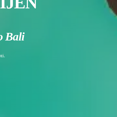
IJEN
o Bali
ti.