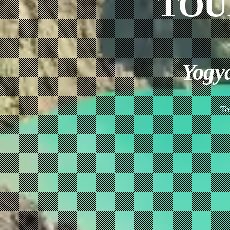
TOU
Yogya
To