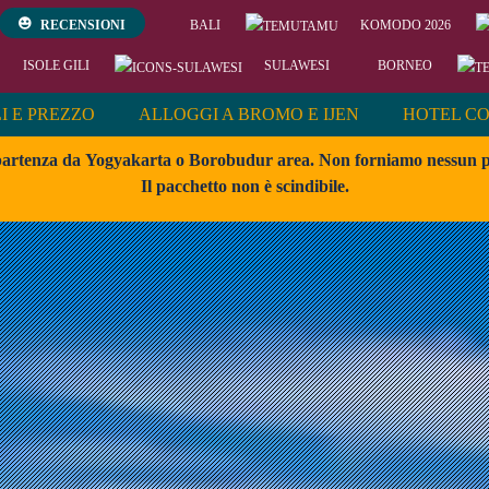
RECENSIONI
BALI
KOMODO 2026
ISOLE GILI
SULAWESI
BORNEO
I E PREZZO
ALLOGGI A BROMO E IJEN
HOTEL CO
artenza da
Yogyakarta
o Borobudur area
. Non forniamo nessun p
Il pacchetto non è scindibile.